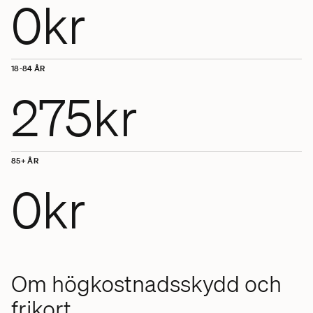
0kr
18-84
ÅR
275kr
85+
ÅR
0kr
Om högkostnadsskydd och
frikort