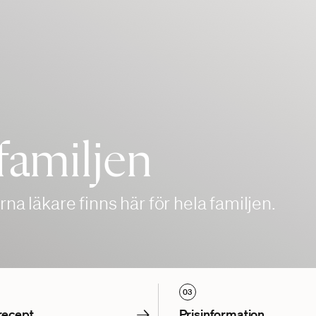
familjen
rna läkare finns här för hela familjen.
03
→
recept
Prisinformation