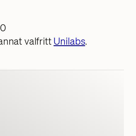
00
nnat valfritt
Unilabs
.