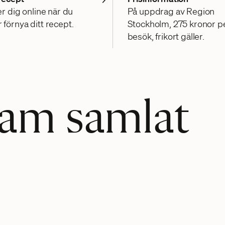
er dig online när du
På uppdrag av Region
förnya ditt recept.
Stockholm, 275 kronor p
besök, frikort gäller.
eam samlat