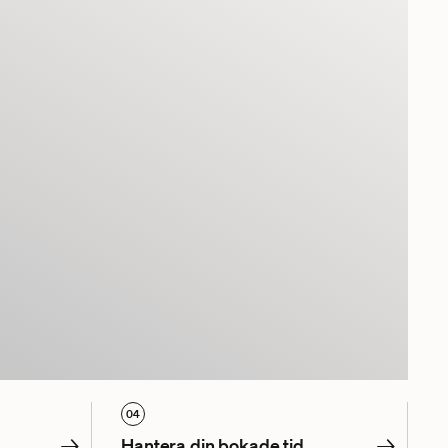
04
→
→
Hantera din bokade tid