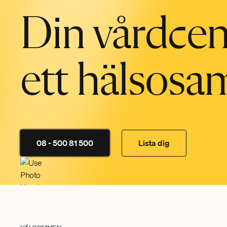
Din vårdcent
ett hälsosam
08 - 500 81 500
Lista dig