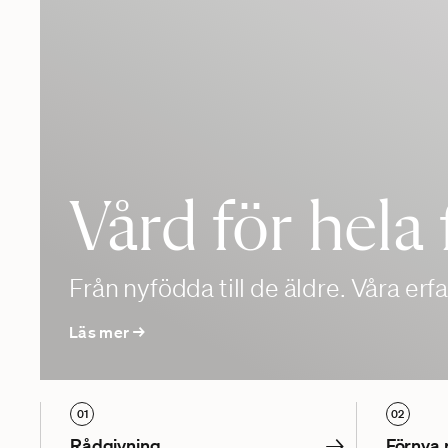
Vård för hela 
Från nyfödda till de äldre. Våra erfa
Läs mer →
01
02
→
Rådgivning
Förnya 