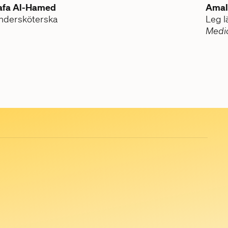
afa Al-Hamed
Amal
ndersköterska
Leg l
Medic