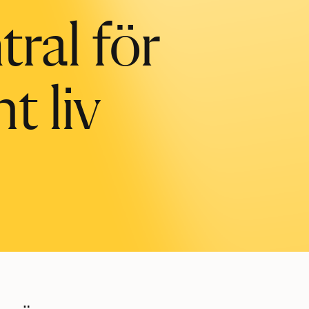
ral för
t liv