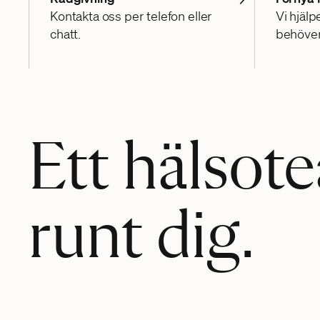
Kontakta oss per telefon eller
Vi hjälp
chatt.
behöver 
Ett hälsot
runt dig.