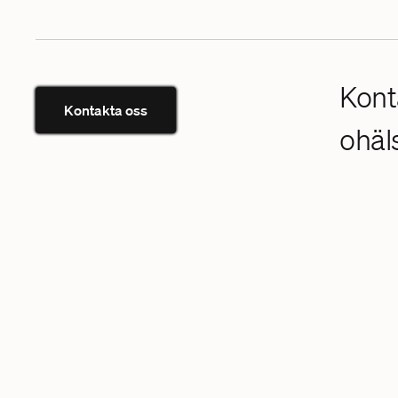
Kont
Kontakta oss
ohäl