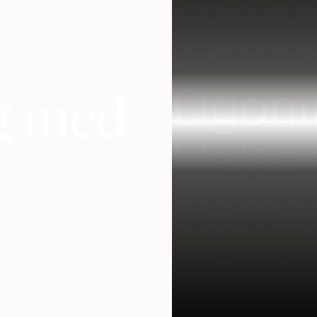
Ledvä
Astm
Ögoni
ig med
Halso
Illam
kräkn
Erekt