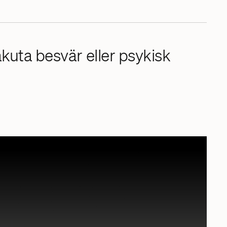
akuta besvär eller psykisk
gisymptom
arig hosta