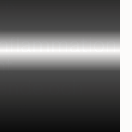
rk
a
nflammation
nt
ående och
ingar
ionsproblem