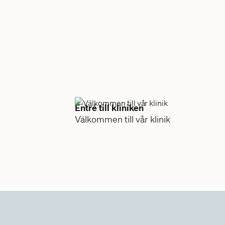
Halso
Illam
kräkn
Entré till kliniken
Välkommen till vår klinik
Erekt
Yrsel