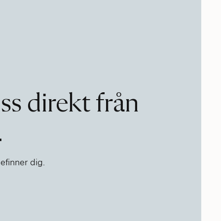
s direkt från
.
befinner dig.